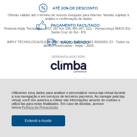
ATÉ 20% DE DESCONTO
Ofertas válidas até o término de nossos estoques para internet. Vendas sujeitas à
análise e confirmação de dados
PAGAMENTO FACILITADO
Rodovia Imply Tecnologia - RST 287 Km 105, BR-287, 1111 - Renascença 96815-911 -
Santa Cruz do Sul - RS
ENVIO RÁPIDO
IMPLY TECNOLOGIA ELETRONICA LTDA - CNPJ 05.681.400/0001-23 - Todos os
direitos reservados - Imply - 2026
Utilizamos seus dados para analisar e personalizar nossa loja virtual durante
a sua navegação e em serviços de terceiros parceiros. Ao navegar pela loja
virtual, você nos autoriza a coletar tais informações através do cookies e
utilizá-las para estas finalidades. Em caso de dúvidas, acesse
nossa
Política de Privacidade
Entendi e Aceito