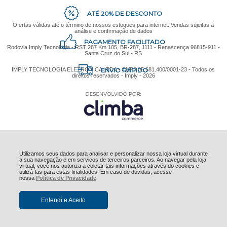
ATÉ 20% DE DESCONTO
Ofertas válidas até o término de nossos estoques para internet. Vendas sujeitas à
análise e confirmação de dados
PAGAMENTO FACILITADO
Rodovia Imply Tecnologia - RST 287 Km 105, BR-287, 1111 - Renascença 96815-911 -
Santa Cruz do Sul - RS
ENVIO RÁPIDO
IMPLY TECNOLOGIA ELETRONICA LTDA - CNPJ 05.681.400/0001-23 - Todos os
direitos reservados - Imply - 2026
Utilizamos seus dados para analisar e personalizar nossa loja virtual durante
a sua navegação e em serviços de terceiros parceiros. Ao navegar pela loja
virtual, você nos autoriza a coletar tais informações através do cookies e
utilizá-las para estas finalidades. Em caso de dúvidas, acesse
nossa
Política de Privacidade
Entendi e Aceito