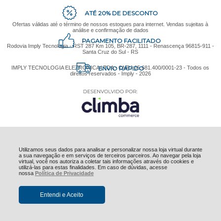
ATÉ 20% DE DESCONTO
Ofertas válidas até o término de nossos estoques para internet. Vendas sujeitas à
análise e confirmação de dados
PAGAMENTO FACILITADO
Rodovia Imply Tecnologia - RST 287 Km 105, BR-287, 1111 - Renascença 96815-911 -
Santa Cruz do Sul - RS
ENVIO RÁPIDO
IMPLY TECNOLOGIA ELETRONICA LTDA - CNPJ 05.681.400/0001-23 - Todos os
direitos reservados - Imply - 2026
Utilizamos seus dados para analisar e personalizar nossa loja virtual durante
a sua navegação e em serviços de terceiros parceiros. Ao navegar pela loja
virtual, você nos autoriza a coletar tais informações através do cookies e
utilizá-las para estas finalidades. Em caso de dúvidas, acesse
nossa
Política de Privacidade
Entendi e Aceito