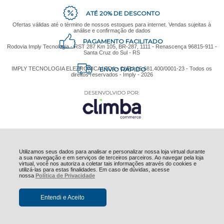
ATÉ 20% DE DESCONTO
Ofertas válidas até o término de nossos estoques para internet. Vendas sujeitas à
análise e confirmação de dados
PAGAMENTO FACILITADO
Rodovia Imply Tecnologia - RST 287 Km 105, BR-287, 1111 - Renascença 96815-911 -
Santa Cruz do Sul - RS
ENVIO RÁPIDO
IMPLY TECNOLOGIA ELETRONICA LTDA - CNPJ 05.681.400/0001-23 - Todos os
direitos reservados - Imply - 2026
Utilizamos seus dados para analisar e personalizar nossa loja virtual durante
a sua navegação e em serviços de terceiros parceiros. Ao navegar pela loja
virtual, você nos autoriza a coletar tais informações através do cookies e
utilizá-las para estas finalidades. Em caso de dúvidas, acesse
nossa
Política de Privacidade
Entendi e Aceito