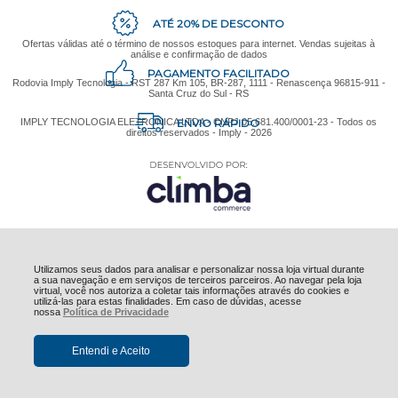
ATÉ 20% DE DESCONTO
Ofertas válidas até o término de nossos estoques para internet. Vendas sujeitas à
análise e confirmação de dados
PAGAMENTO FACILITADO
Rodovia Imply Tecnologia - RST 287 Km 105, BR-287, 1111 - Renascença 96815-911 -
Santa Cruz do Sul - RS
ENVIO RÁPIDO
IMPLY TECNOLOGIA ELETRONICA LTDA - CNPJ 05.681.400/0001-23 - Todos os
direitos reservados - Imply - 2026
Utilizamos seus dados para analisar e personalizar nossa loja virtual durante
a sua navegação e em serviços de terceiros parceiros. Ao navegar pela loja
virtual, você nos autoriza a coletar tais informações através do cookies e
utilizá-las para estas finalidades. Em caso de dúvidas, acesse
nossa
Política de Privacidade
Entendi e Aceito