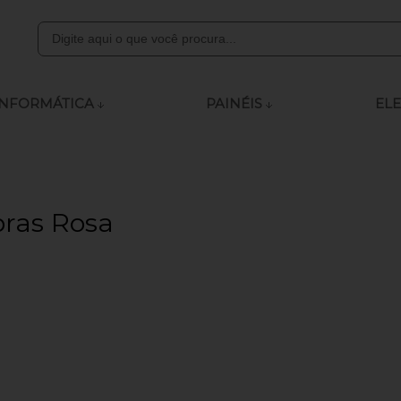
8000
INFORMÁTICA
PAINÉIS
ELE
ly.com
 às 12:00 - 13:15 às 18:00
ibras Rosa