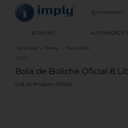
ATENDIMENTO
(51) 2106-
BOWLING
AUTOMAÇÃO E 
51 8977-4645
Página Inicial
Bowling
Pinos e Bolas
ecommerce@imp
Imply
Seg - Sex das 08:00
Bola de Boliche Oficial 8 L
Cod. do Produto: 001260