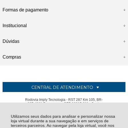
Formas de pagamento
Institucional
Dúvidas
Compras
CENTRAL DE ATENDIMENTO
Rodovia Imply Tecnologia - RST 287 Km 105, BR-
287, 1111 Renascença CEP 96815-911 - Santa
Cruz do Sul - RS
Utilizamos seus dados para analisar e personalizar nossa
IMPLY TECNOLOGIA ELETRONICA LTDA - CNPJ: 05.681.400/0001-23
loja virtual durante a sua navegação e em serviços de
Todos os direitos reservados
-
Imply
-
2026
terceiros parceiros. Ao navegar pela loja virtual, você nos