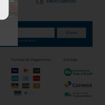
LITADO
ENVIO RÁPIDO
pra e valor acima de R$ 300,00
Formas de Pagamento
Entrega