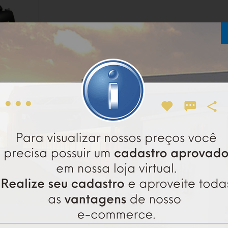
 JCM - PUB-
s