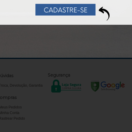
ATÉ 20% DE DESCONTO
PAGAMENTO FACI
Preencha e
receba seu
cupom
Válido para primeira com
Segurança
úvidas
Troca, Devolução, Garantia
ompras
Meus Pedidos
Minha Conta
Rastrear Pedido