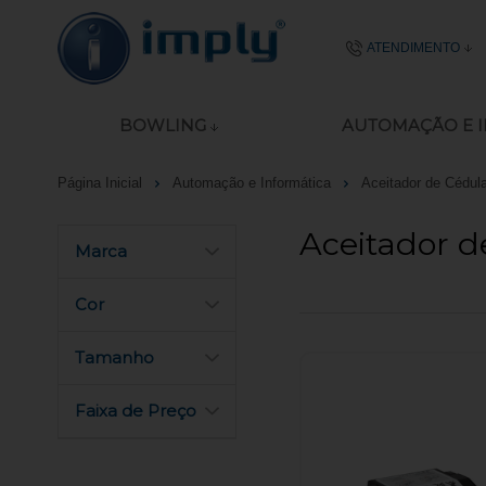
ATENDIMENTO
(51) 2106-
BOWLING
AUTOMAÇÃO E 
51 8977-4645
Página Inicial
Automação e Informática
Aceitador de Cédul
ecommerce@imp
Aceitador d
Seg - Sex das 08:00
Marca
Cor
Tamanho
Faixa de Preço