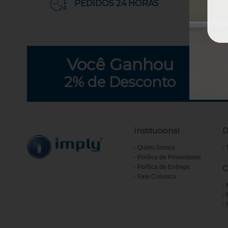
PEDIDOS 24 HORAS
Você
Ganhou
2%
de Desconto
Institucional
D
Quem Somos
Política de Privacidade
Política de Entrega
C
Fale Conosco