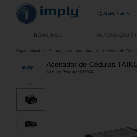
ATENDIMENTO
(51) 2106-
BOWLING
AUTOMAÇÃO E 
51 8977-4645
Página Inicial
Automação e Informática
Aceitador de Cédul
ecommerce@imp
Aceitador de Cédulas TAI
Seg - Sex das 08:00
Cod. do Produto: 019066