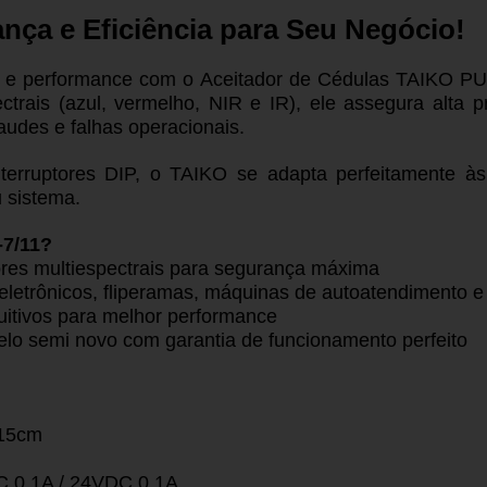
nça e Eficiência para Seu Negócio!
e e performance com o Aceitador de Cédulas TAIKO PU
trais (azul, vermelho, NIR e IR), ele assegura alta p
audes e falhas operacionais.
nterruptores DIP, o TAIKO se adapta perfeitamente à
u sistema.
-7/11?
res multiespectrais para segurança máxima
eletrônicos, fliperamas, máquinas de autoatendimento e
tuitivos para melhor performance
elo semi novo com garantia de funcionamento perfeito
 15cm
C 0,1A / 24VDC 0,1A