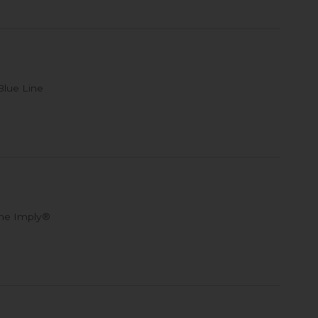
lue Line
che Imply®