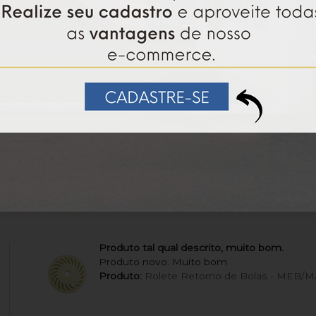
100%
dos client
am por nós!
utos da nossa loja.
Produto tal qual descrito, muito bom.
Produto novo. Muito bom
Produto:
Rolete Retorno de Bolas - MEB/