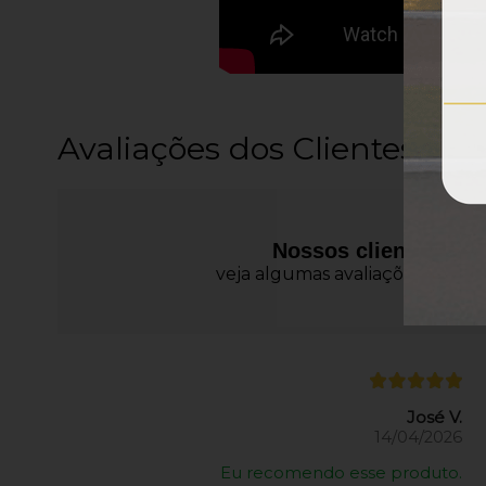
Avaliações dos Clientes
Nossos clientes fal
veja algumas avaliações de prod
José V.
14/04/2026
Eu recomendo esse produto.