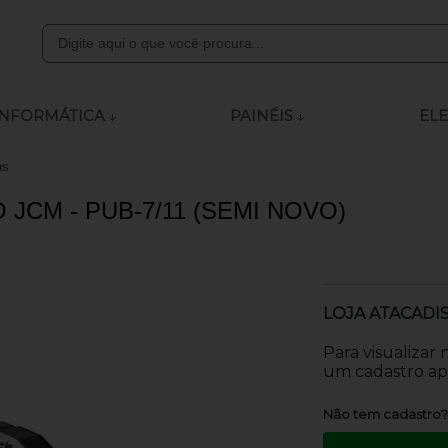
8000
INFORMÁTICA
PAINÉIS
ELE
as
ly.com
KO JCM - PUB-7/11 (SEMI NOVO)
 às 12:00 - 13:15 às 18:00
LOJA ATACADI
Para visualizar
um cadastro apr
Não tem cadastro