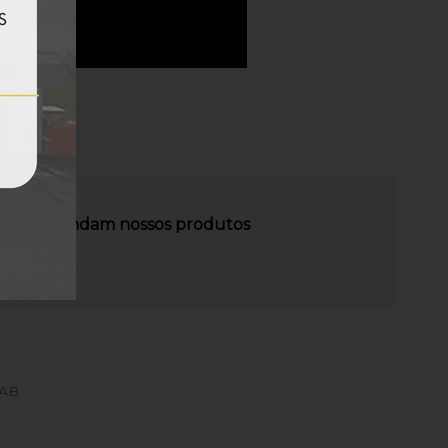
es recomendam nossos produtos
MAB