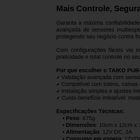
Mais Controle, Segura
Garanta a máxima confiabilidad
avançada de sensores multiespec
protegendo seu negócio contra fr
Com configurações fáceis via i
praticidade e total controle no se
Por que escolher o TAIKO PUB
Validação avançada com senso
✔
Compatível com totens, caixas 
✔
Instalação simples e ajustes in
✔
Custo-benefício imbatível: mod
✔
Especificações Técnicas:
•
Peso
: 675g
•
Dimensões
: 10cm x 12cm x
•
Alimentação
: 12V DC, 2A
•
Consumo em espera
: 12VD