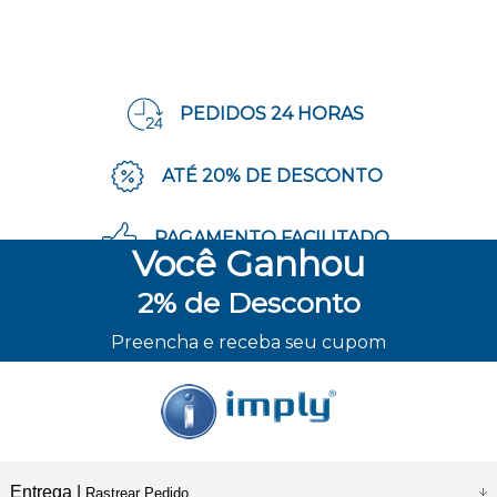
PEDIDOS 24 HORAS
ATÉ 20% DE DESCONTO
PAGAMENTO FACILITADO
Você
Ganhou
2%
de Desconto
ENVIO RÁPIDO
Preencha e receba seu cupom
Entrega |
Rastrear Pedido