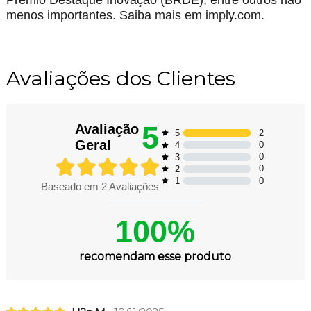
Prêmio Destaque Inovação (BRDE), entre outros não
menos importantes. Saiba mais em imply.com.
Avaliações dos Clientes
5
Avaliação
2
5
Geral
0
4
0
3
0
2
0
1
Baseado em
2
Avaliações
100%
recomendam esse produto