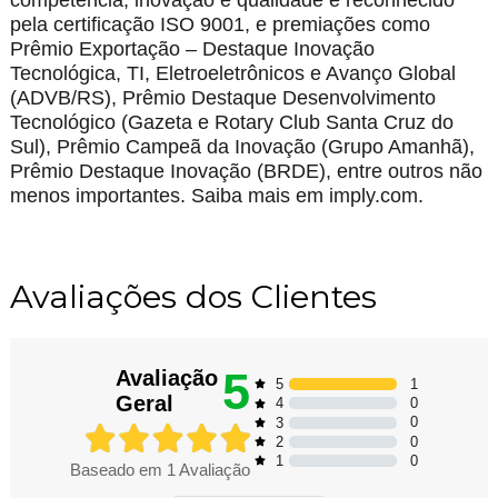
competência, inovação e qualidade é reconhecido
pela certificação ISO 9001, e premiações como
Prêmio Exportação – Destaque Inovação
Tecnológica, TI, Eletroeletrônicos e Avanço Global
(ADVB/RS), Prêmio Destaque Desenvolvimento
Tecnológico (Gazeta e Rotary Club Santa Cruz do
Sul), Prêmio Campeã da Inovação (Grupo Amanhã),
Prêmio Destaque Inovação (BRDE), entre outros não
menos importantes. Saiba mais em imply.com.
Avaliações dos Clientes
5
Avaliação
1
5
Geral
0
4
0
3
0
2
0
1
Baseado em
1
Avaliação