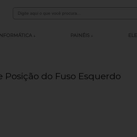
8000
INFORMÁTICA
PAINÉIS
ELE
ly.com
 às 12:00 - 13:15 às 18:00
 Posição do Fuso Esquerdo