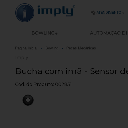
ATENDIMENTO
(51) 2106-
BOWLING
AUTOMAÇÃO E 
51 8977-4645
Página Inicial
Bowling
Peças Mecânicas
ecommerce@imp
Imply
Seg - Sex das 08:00
Bucha com imã - Sensor de
Cod. do Produto: 002851