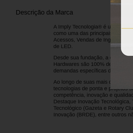
Descrição da Marca
A Imply Tecnologia® é uma empre
como uma das principais referênc
Acessos, Vendas de Ingressos, C
de LED.
Desde sua fundação, a empresa s
Hardwares são 100% desenvolvido
demandas específicas de cada pr
Ao longo de suas mais de duas d
tecnologias de ponta e projetos
competência, inovação e qualida
Destaque Inovação Tecnológica, 
Tecnológico (Gazeta e Rotary C
Inovação (BRDE), entre outros n