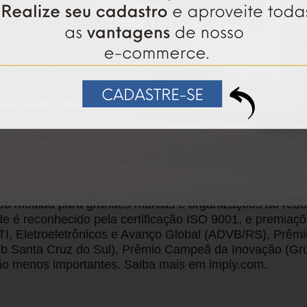
sa brasileira, com presença em mais de 125 países. F
ias em tecnologia no país. A Imply® desenvolve soluçõ
onsumos Cashless, Gestão de Sócios, Terminais de Aut
e destaca pela constante inovação e excelência tecnoló
s internamente, o que garante alto desempenho e flexi
ojeto.
écadas de atuação, a Imply® vem consolidando um cres
 sob medida para grandes marcas e organizações ao red
de é reconhecido pela certificação ISO 9001, e premia
TI, Eletroeletrônicos e Avanço Global (ADVB/RS), Prê
lub Santa Cruz do Sul), Prêmio Campeã da Inovação (G
ão menos importantes. Saiba mais em imply.com.