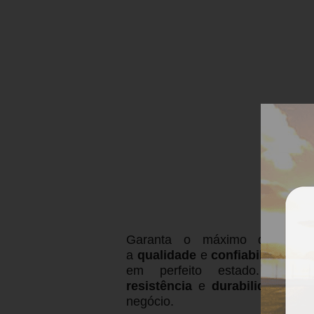
Garanta o máximo de
des
a
qualidade
e
confiabilidade
que
em perfeito estado. Noss
resistência
e
durabilidade exc
negócio.