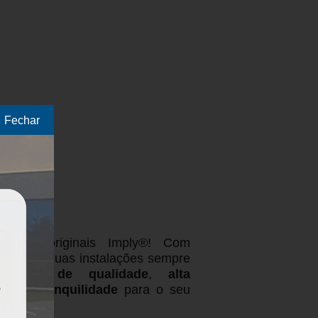
Fechar
ntos originais Imply®! Com
feitos e suas instalações sempre
ontrole de qualidade
,
alta
mia
e
tranquilidade
para o seu