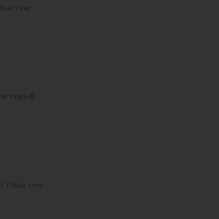
lue Line
che Imply®
 | Blue Line