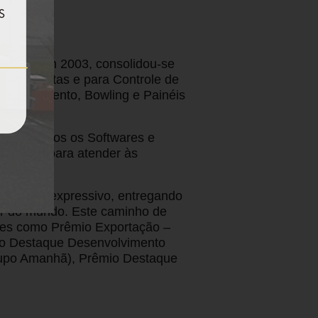
undada em 2003, consolidou-se
es completas e para Controle de
oatendimento, Bowling e Painéis
gica. Todos os Softwares e
bilidade para atender às
cimento expressivo, entregando
or do mundo. Este caminho de
ções como Prêmio Exportação –
mio Destaque Desenvolvimento
rupo Amanhã), Prêmio Destaque