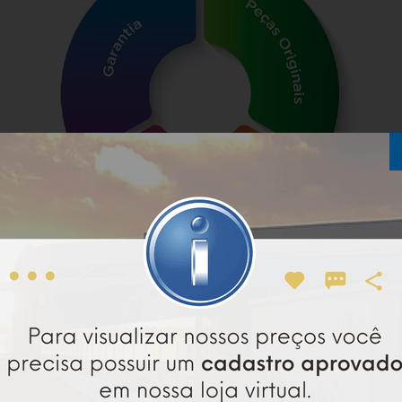
empenho
dos seus equipamentos com os suprime
 só a Imply® oferece, você mantém seus clientes satis
as peças são desenvolvidas com rigoroso
c
epcional
tudo para entregar mais
eficiência
,
econo