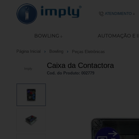
ATENDIMENTO
(51) 2106-
BOWLING
AUTOMAÇÃO E 
51 8977-4645
Página Inicial
Bowling
Peças Eletrônicas
ecommerce@imp
Caixa da Contactora
Imply
Seg - Sex das 08:00
Cod. do Produto: 002779