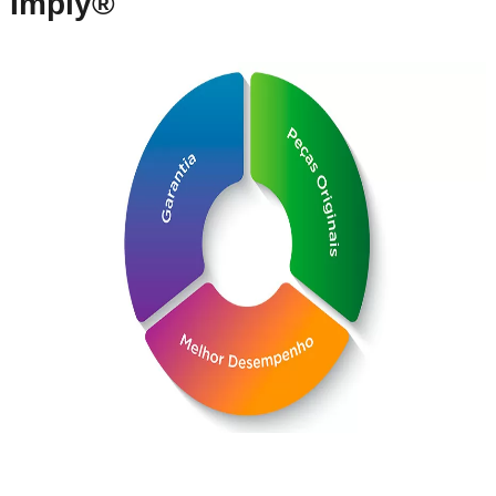
Imply®