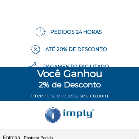
PEDIDOS 24 HORAS
ATÉ 20% DE DESCONTO
PAGAMENTO FACILITADO
Você
Ganhou
2%
de Desconto
ENVIO RÁPIDO
Preencha e receba seu cupom
Entrega |
Rastrear Pedido