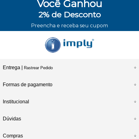
Você
Ganhou
2%
de Desconto
ENVIO RÁPIDO
Preencha e receba seu cupom
Entrega |
Rastrear Pedido
Formas de pagamento
Institucional
Dúvidas
Compras