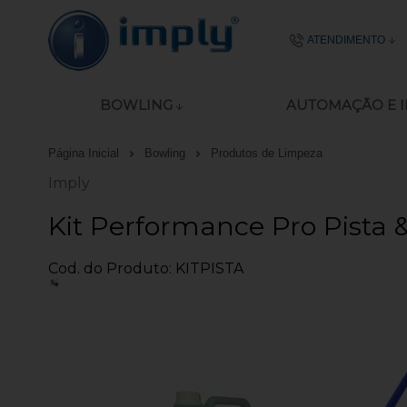
ATENDIMENTO
(51) 2106-
BOWLING
AUTOMAÇÃO E 
51 8977-4645
Página Inicial
Bowling
Produtos de Limpeza
ecommerce@imp
Imply
Seg - Sex das 08:00
Kit Performance Pro Pista
Cod. do Produto: KITPISTA