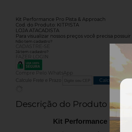
Kit Performance Pro Pista & Approach
Cod. do Produto: KITPISTA
LOJA ATACADISTA
Para visualizar nossos preços você precisa possui
Não tem cadastro?
CADASTRE-SE
Já tem cadastro?
FAZER LOGIN
Compre Pelo WhatsApp
Calcule Frete e Prazo
Descrição do Produto
Kit Performance Pro Pi