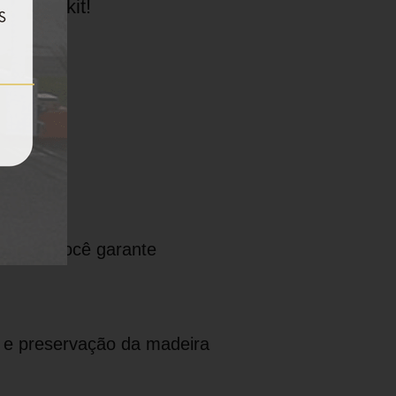
 único kit!
mply®, você garante
 e preservação da madeira