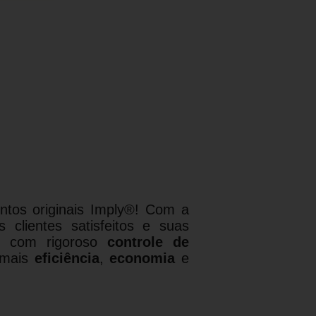
tos originais Imply®! Com a
lientes satisfeitos e suas
as com rigoroso
controle de
 mais
eficiência
,
economia
e