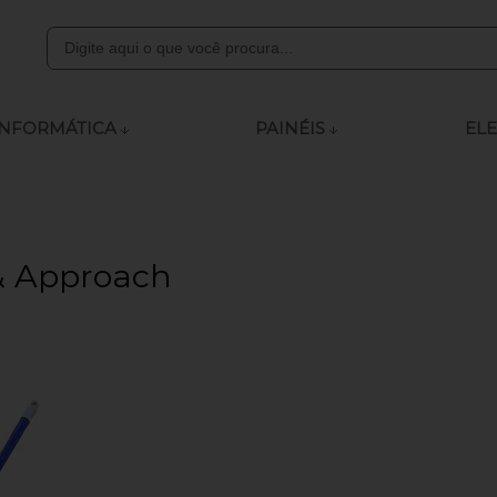
8000
INFORMÁTICA
PAINÉIS
ELE
ly.com
 às 12:00 - 13:15 às 18:00
 & Approach