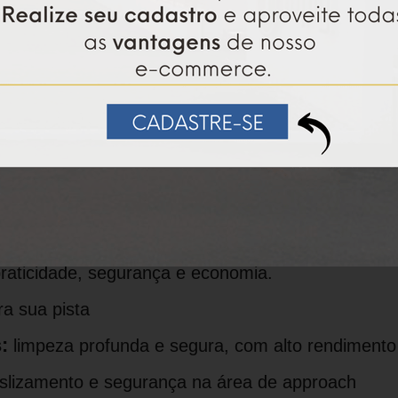
a o brilho e performance de suas Pistas em um
 Pista 5 Kg
e Approach 5 Kg
pproach 5 Kg
nção do seu Boliche. Com este kit exclusivo da I
praticidade, segurança e economia.
ra sua pista
:
limpeza profunda e segura, com alto rendimento
slizamento e segurança na área de approach