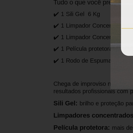
Tudo o que você precisa par
✔️ 1 Sili Gel 6 Kg
✔️ 1 Limpador Concentrado de
✔️ 1 Limpador Concentrado d
✔️ 1 Película protetora de A
✔️ 1 Rodo de Espuma
Chega de improviso na manute
resultados profissionais com 
Sili Gel:
brilho e proteção pa
Limpadores concentrados
Película protetora:
mais de