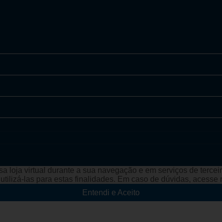
a loja virtual durante a sua navegação e em serviços de terceiro
e utilizá-las para estas finalidades. Em caso de dúvidas, acess
Entendi e Aceito