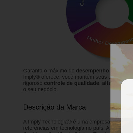
Garanta o máximo de
desempenho
dos seus 
Imply® oferece, você mantém seus clientes sa
rigoroso
controle de qualidade
,
alta resistê
o seu negócio.
Descrição da Marca
A Imply Tecnologia® é uma empresa brasileir
referências em tecnologia no país. A Imply®