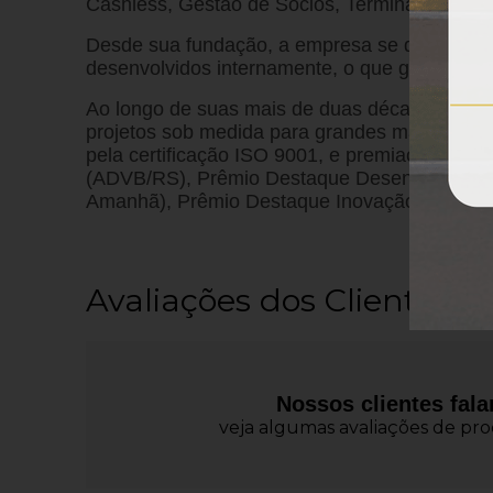
Cashless, Gestão de Sócios, Terminais de Au
Desde sua fundação, a empresa se destaca pe
desenvolvidos internamente, o que garante al
Ao longo de suas mais de duas décadas de at
projetos sob medida para grandes marcas e o
pela certificação ISO 9001, e premiações com
(ADVB/RS), Prêmio Destaque Desenvolvimento
Amanhã), Prêmio Destaque Inovação (BRDE), 
Avaliações dos Clientes
Nossos clientes fal
veja algumas avaliações de prod