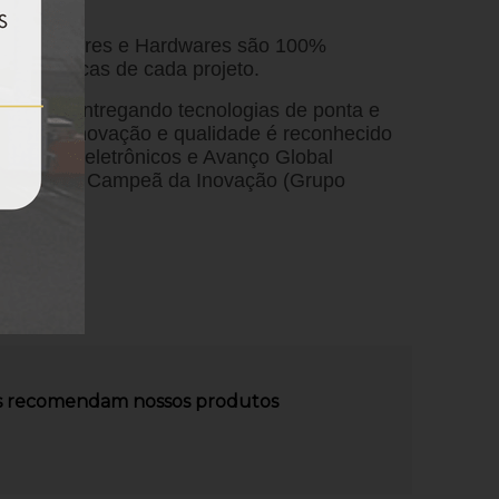
s os Softwares e Hardwares são 100%
 específicas de cada projeto.
ssivo, entregando tecnologias de ponta e
tência, inovação e qualidade é reconhecido
I, Eletroeletrônicos e Avanço Global
l), Prêmio Campeã da Inovação (Grupo
ply.com.
es recomendam nossos produtos