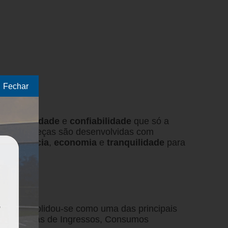
Fechar
om a
qualidade
e
confiabilidade
que só a
o. Nossas peças são desenvolvidas com
is
eficiência
,
economia
e
tranquilidade
para
03, consolidou-se como uma das principais
ssos, Vendas de Ingressos, Consumos