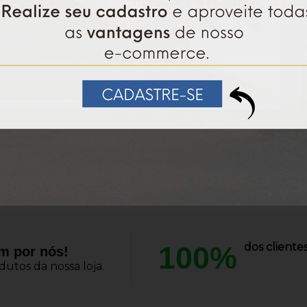
toatendimento, Bowling e Painéis de LED.
la constante inovação e excelência tecnológica. Todo
to desempenho e flexibilidade para atender às demandas
uação, a Imply® vem consolidando um crescimento expre
rganizações ao redor do mundo. Este caminho de compe
o Prêmio Exportação – Destaque Inovação Tecnológica, T
 Tecnológico (Gazeta e Rotary Club Santa Cruz do Su
entre outros não menos importantes. Saiba mais em im
100%
dos client
am por nós!
utos da nossa loja.