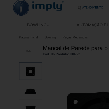
ATENDIMENTO
(51) 2106-
BOWLING
AUTOMAÇÃO E 
51 8977-4645
Página Inicial
Bowling
Peças Mecânicas
ecommerce@imp
Mancal de Parede para o
Imply
Seg - Sex das 08:00
Cod. do Produto: 010722