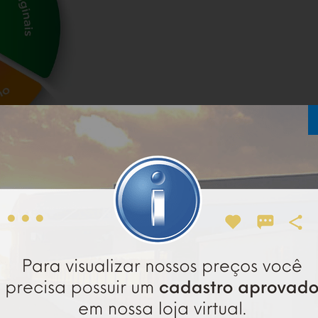
equipamentos com os suprimentos originais Imply®! C
tisfeitos e suas instalações sempre em perfeito estad
ncia
e
durabilidade excepcional
tudo para entregar ma
a, com presença em mais de 125 países. Fundada em 20
 desenvolve soluções completas e para Controle de Ace