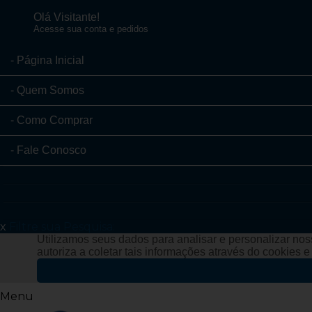
Olá Visitante!
Acesse sua conta e pedidos
Página Inicial
Quem Somos
Como Comprar
Fale Conosco
x
Filtre sua Pesquisa:
Utilizamos seus dados para analisar e personalizar noss
autoriza a coletar tais informações através do cookies 
Menu