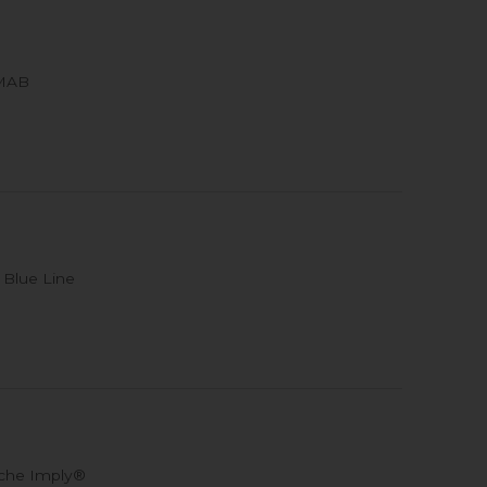
/MAB
Blue Line
iche Imply®