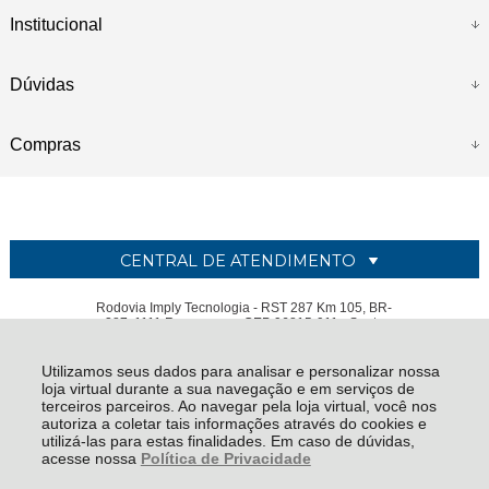
Institucional
Dúvidas
Compras
CENTRAL DE ATENDIMENTO
Rodovia Imply Tecnologia - RST 287 Km 105, BR-
287, 1111 Renascença CEP 96815-911 - Santa
Cruz do Sul - RS
Utilizamos seus dados para analisar e personalizar nossa
IMPLY TECNOLOGIA ELETRONICA LTDA - CNPJ: 05.681.400/0001-23
loja virtual durante a sua navegação e em serviços de
Todos os direitos reservados
-
Imply
-
2026
terceiros parceiros. Ao navegar pela loja virtual, você nos
autoriza a coletar tais informações através do cookies e
utilizá-las para estas finalidades. Em caso de dúvidas,
acesse nossa
Política de Privacidade