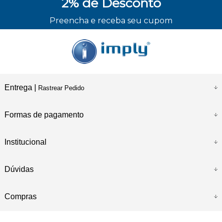
2%
de Desconto
ENVIO RÁPIDO
Preencha e receba seu cupom
Entrega |
Rastrear Pedido
Formas de pagamento
Institucional
Dúvidas
Compras