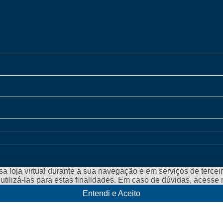
a loja virtual durante a sua navegação e em serviços de terceiro
e utilizá-las para estas finalidades. Em caso de dúvidas, acess
Entendi e Aceito