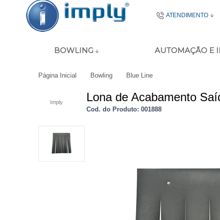
ATENDIMENTO
(51) 2106-
BOWLING
AUTOMAÇÃO E 
51 8977-4645
Página Inicial
Bowling
Blue Line
ecommerce@imp
Lona de Acabamento Saíd
Imply
Seg - Sex das 08:00
Cod. do Produto: 001888