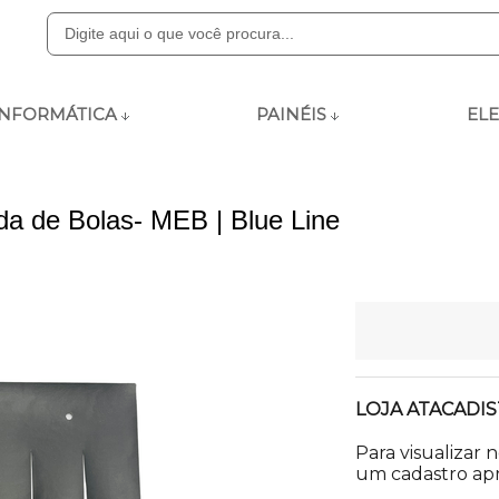
8000
INFORMÁTICA
PAINÉIS
ELE
ly.com
a de Bolas- MEB | Blue Line
 às 12:00 - 13:15 às 18:00
LOJA ATACADIS
Para visualizar 
um cadastro apr