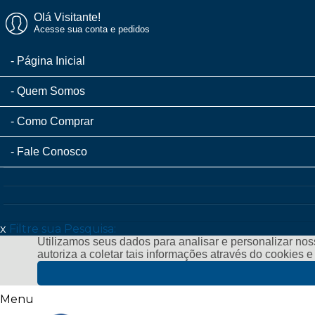
Olá Visitante!
Acesse sua conta e pedidos
Página Inicial
Quem Somos
Como Comprar
Fale Conosco
x
Filtre sua Pesquisa:
Utilizamos seus dados para analisar e personalizar noss
autoriza a coletar tais informações através do cookies 
Menu