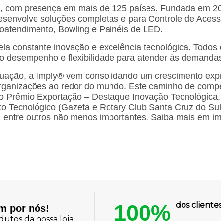
a, com presença em mais de 125 países. Fundada em 20
 desenvolve soluções completas e para Controle de Ace
toatendimento, Bowling e Painéis de LED.
la constante inovação e excelência tecnológica. Todo
to desempenho e flexibilidade para atender às demandas
uação, a Imply® vem consolidando um crescimento expre
rganizações ao redor do mundo. Este caminho de compe
o Prêmio Exportação – Destaque Inovação Tecnológica, T
 Tecnológico (Gazeta e Rotary Club Santa Cruz do Su
entre outros não menos importantes. Saiba mais em im
100%
dos client
am por nós!
utos da nossa loja.