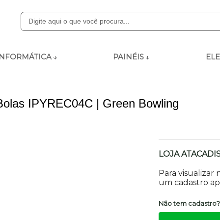
8000
INFORMÁTICA
PAINÉIS
ELE
ly.com
Bolas IPYREC04C | Green Bowling
 às 12:00 - 13:15 às 18:00
LOJA ATACADI
Para visualizar
um cadastro apr
Não tem cadastro