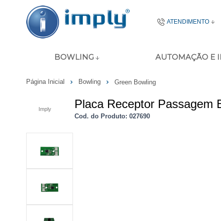
ATENDIMENTO
(51) 2106-
BOWLING
AUTOMAÇÃO E 
51 8977-4645
Página Inicial
Bowling
Green Bowling
ecommerce@imp
Placa Receptor Passagem 
Imply
Seg - Sex das 08:00
Cod. do Produto: 027690